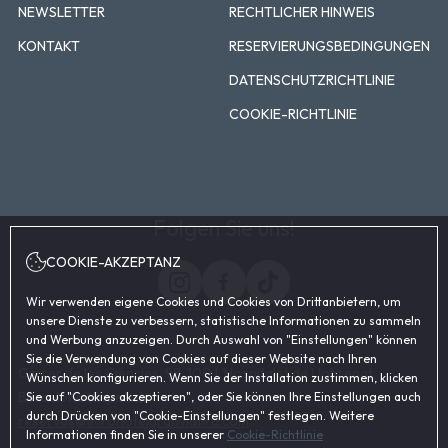
NEWSLETTER
RECHTLICHER HINWEIS
KONTAKT
RESERVIERUNGSBEDINGUNGEN
DATENSCHUTZRICHTLINIE
COOKIE-RICHTLINIE
Folgen Sie uns!
COOKIE-AKZEPTANZ
Wir verwenden eigene Cookies und Cookies von Drittanbietern, um
unsere Dienste zu verbessern, statistische Informationen zu sammeln
und Werbung anzuzeigen. Durch Auswahl von "Einstellungen" können
Sie die Verwendung von Cookies auf dieser Website nach Ihren
Carrer de les Ciències, 98, 100 L'Hospitalet de Llobregat,
Wünschen konfigurieren. Wenn Sie der Installation zustimmen, klicken
Barcelona (España)
Sie auf "Cookies akzeptieren", oder Sie können Ihre Einstellungen auch
durch Drücken von "Cookie-Einstellungen" festlegen. Weitere
reservas@eurohotelgranviafira.com
Informationen finden Sie in unserer
Cookie-Richtlinie