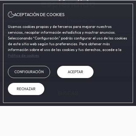
espléndido
ACEPTACIÓN DE COOKIES
FECHA ENTRADA
FECHA SALIDA
Usamos cookies propias y de terceros para mejorar nuestros
8
9
Agosto, 2026
Agosto, 2026
servicios, recopilar información estadística y mostrar anuncios.
SÁBADO
DOMINGO
Seleccionando “Configuración” podrás configurar el uso de las cookies
de este sitio web según tus preferencias. Para obtener más
HABITACIONES Y PERSONAS
información sobre el uso de las cookies y tus derechos, accede a la
Política de cookies
CÓDIGO PROMOCIONAL
CONFIGURACIÓN
ACEPTAR
RECHAZAR
BUSCAR
EN LA WEB OFICIAL
VENTAJAS DE RESERVAR
Mejor precio garantizado
Wifi gratuito
Reservando en la web oficial
En todas las áreas del 