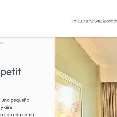
HOTEL
HABITACIONES
SERVICIO
ace
petit
n una pequeña
y aire
do con una cama