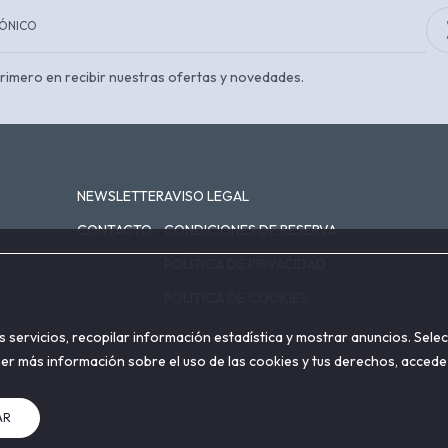
 primero en recibir nuestras ofertas y novedades.
NEWSLETTER
AVISO LEGAL
CONTACTO
CONDICIONES DE RESERVA
POLÍTICA DE PRIVACIDAD
POLÍTICA DE COOKIES
servicios, recopilar información estadística y mostrar anuncios. Sele
ner más información sobre el uso de las cookies y tus derechos, accede
AR