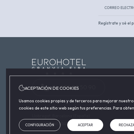
Regístrate y sé el
+34 935 03 50 90
ACEPTACIÓN DE COOKIES
Usamos cookies propias y de terceros para mejorar nuestros 
cookies de este sitio web según tus preferencias. Para obte
Carrer de les Ciències, 98, 100 L'Hospitalet de
Llobregat, Barcelona (España)
reservas@eurohotelgranviafira.com
CONFIGURACIÓN
ACEPTAR
RECHAZ