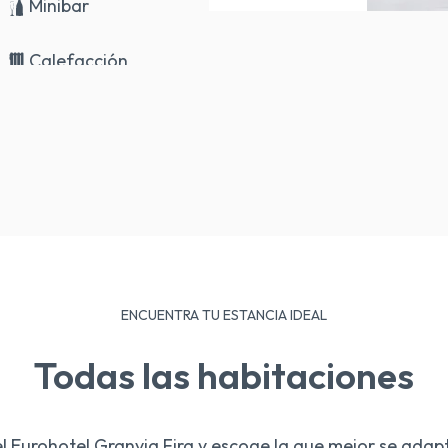
Minibar
Calefacción
ENCUENTRA TU ESTANCIA IDEAL
Todas las habitaciones
l Eurohotel Granvia Fira y escoge la que mejor se adapt