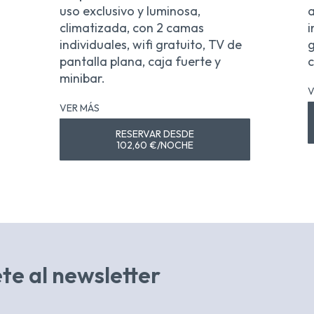
uso exclusivo y luminosa,
a
climatizada, con 2 camas
i
individuales, wifi gratuito, TV de
g
pantalla plana, caja fuerte y
c
minibar.
V
VER MÁS
RESERVAR DESDE
102,60 €/NOCHE
te al newsletter