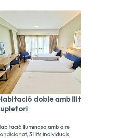
Habitació doble amb llit
supletori
abitació lluminosa amb aire
ondicionat, 3 llits individuals,