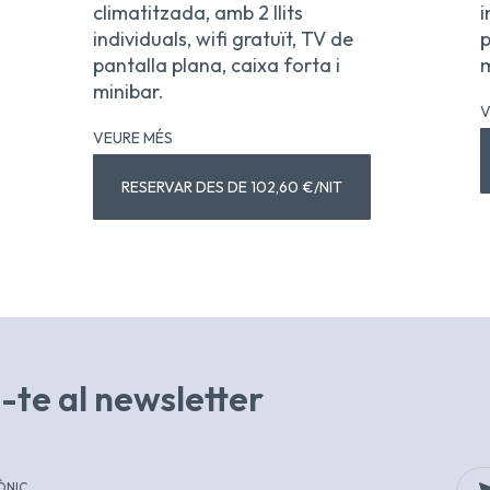
climatitzada, amb 2 llits
i
individuals, wifi gratuït, TV de
p
pantalla plana, caixa forta i
m
minibar.
V
VEURE MÉS
RESERVAR DES DE 102,60 €/NIT
-te al newsletter