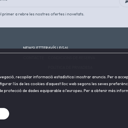
 el primer a rebre les nostres ofertes i novetats.
NEWSLETTER
AVÍS LEGAL
CONTACTE
CONDICIONS DE RESERVA
POLÍTICA DE PRIVADESA
avegació, recopilar informació estadística i mostrar anuncis. Per a accep
POLÍTICA DE COOKIES
nfigurar l’ús de les cookies d’aquest lloc web segons les seves preferè
t de protecció de dades equiparable a l’europeu. Per a obtenir més informa
R