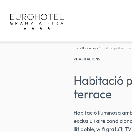
Inici
/
Habitacions
/
Habitació petit terrace
HABITACIONS
Habitació p
terrace
Habitació lluminosa amb
exclusiu i aire condicio
llit doble, wifi gratuït, 