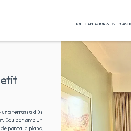
HOTEL
HABITACIONS
SERVEIS
GAST
etit
 una terrassa d'ús
nat. Equipat amb un
TV de pantalla plana,