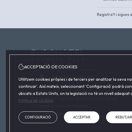
Registra't i sigues
ACCEPTACIÓ DE COOKIES
+34 935 03 50 90
Utilitzem cookies pròpies i de tercers per analitzar la seva n
continuar’. Així mateix, seleccionant ‘Configuració’ podrà co
ubicats a Estats Units, on la legislació no té un nivell adequa
Carrer de les Ciències, 98, 100 L'Hospitalet de
Política de cookies
Llobregat, Barcelona (España)
reservas@eurohotelgranviafira.com
CONFIGURACIÓ
ACCEPTAR
REBUTJA