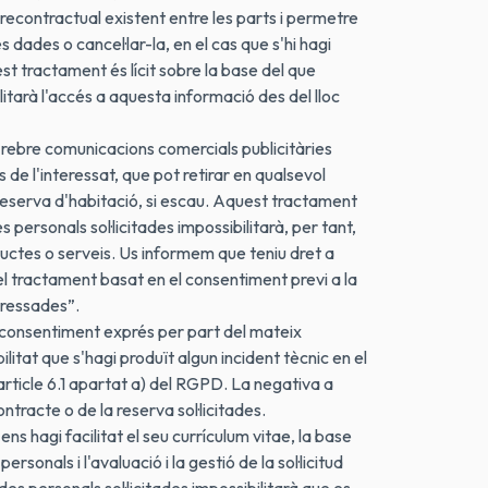
precontractual existent entre les parts i permetre
 dades o cancel·lar-la, en el cas que s'hi hagi
st tractament és lícit sobre la base del que
ilitarà l'accés a aquesta informació des del lloc
r rebre comunicacions comercials publicitàries
s de l'interessat, que pot retirar en qualsevol
 reserva d'habitació, si escau. Aquest tractament
 personals sol·licitades impossibilitarà, per tant,
ductes o serveis. Us informem que teniu dret a
el tractament basat en el consentiment previ a la
eressades”.
el consentiment exprés per part del mateix
tat que s'hagi produït algun incident tècnic en el
rticle 6.1 apartat a) del RGPD. La negativa a
contracte o de la reserva sol·licitades.
ens hagi facilitat el seu currículum vitae, la base
sonals i l'avaluació i la gestió de la sol·licitud