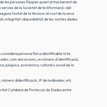
 de les persones físiques quant al tractament de
 serveis de la Societat de la Informació i del
ns l'estat de la tècnica i el cost de la seva
t, integritat i disponibilitat de les vostres dades
s considera persona física identificable tota
icador, com ara un nom, un número d'identificació,
ica, psíquica, econòmica, cultural o social de la
número didentificació, IP de lordinador, etc.
oritat Catalana de Protecció de Dades entre