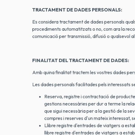
TRACTAMENT DE DADES PERSONALS:
Es considera tractament de dades personals qualse
procediments automatitzats o no, com ara la recolli
comunicació per transmissió, difusió o qualsevol al
FINALITAT DEL TRACTAMENT DE DADES:
Amb quina finalitat tractem les vostres dades per
Les dades personals facilitades pels interessats se
Reserva, registre i contractació de productes:
gestions necessàries per dur a terme la relac
que sigui necessària per a la gestió de la se
compres i reserves d'un mateix interessat, 
Llibre registre d'entrades de viatgers a esta
llibre registre d'entrades de viatgers a esta