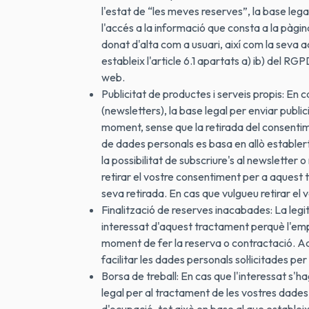
l'estat de “les meves reserves”, la base lega
l'accés a la informació que consta a la pàgina
donat d'alta com a usuari, així com la seva a
estableix l'article 6.1 apartats a) ib) del RG
web.
Publicitat de productes i serveis propis: En
(newsletters), la base legal per enviar public
moment, sense que la retirada del consentime
de dades personals es basa en allò establert a
la possibilitat de subscriure's al newslette
retirar el vostre consentiment per a aquest 
seva retirada. En cas que vulgueu retirar el
Finalització de reserves inacabades: La legi
interessat d'aquest tractament perquè l'empr
moment de fer la reserva o contractació. Aq
facilitar les dades personals sol·licitades per 
Borsa de treball: En cas que l'interessat s'ha
legal per al tractament de les vostres dades é