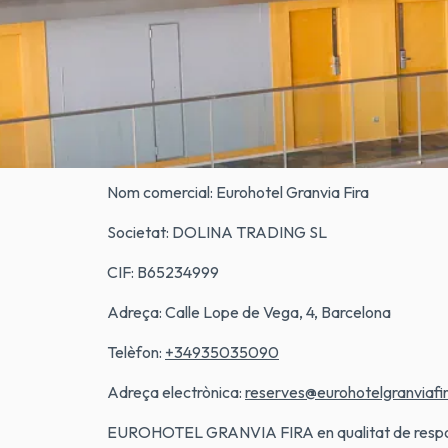
RESPONSABLE DEL TRACTAMENT DE LES D
El responsable del tractament de les dades personal
determini els fins i els mitjans del tractament.
En aquest cas, les dades del responsable del trac
Nom comercial: Eurohotel Granvia Fira
Societat: DOLINA TRADING SL
CIF: B65234999
Adreça: Calle Lope de Vega, 4, Barcelona
Telèfon:
+34935035090
Adreça electrònica:
reserves@eurohotelgranviafi
EUROHOTEL GRANVIA FIRA en qualitat de responsab