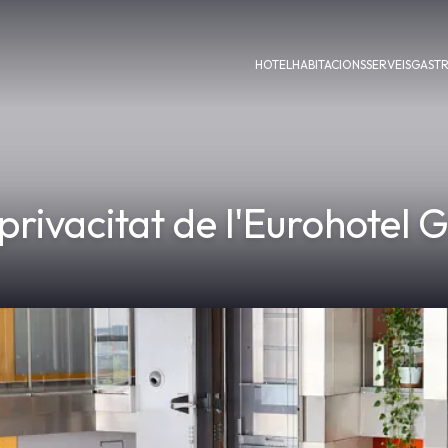
HOTEL
HABITACIONS
SERVEIS
GAST
 privacitat de l'Eurohotel 
de protecció de dades, Reglament (UE) 2016/679 del Parlament Eur
e Dades (RGPD o GDPR) i la Llei Orgànica 3/2018 de 5 de desem
ostra empresa, pel que fa al tractament de les vostres dades perso