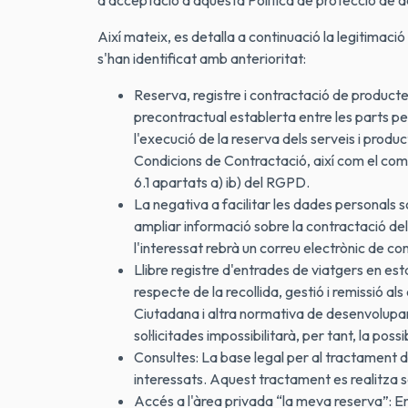
d'acceptació d'aquesta Política de protecció de d
Així mateix, es detalla a continuació la legitimac
s'han identificat amb anterioritat:
Reserva, registre i contractació de productes
precontractual establerta entre les parts per 
l'execució de la reserva dels serveis i prod
Condicions de Contractació, així com el comp
6.1 apartats a) ib) del RGPD.
La negativa a facilitar les dades personals sol
ampliar informació sobre la contractació del
l'interessat rebrà un correu electrònic de c
Llibre registre d'entrades de viatgers en est
respecte de la recollida, gestió i remissió 
Ciutadana i altra normativa de desenvolupame
sol·licitades impossibilitarà, per tant, la possi
Consultes: La base legal per al tractament de
interessats. Aquest tractament es realitza so
Accés a l'àrea privada “la meva reserva”: En 