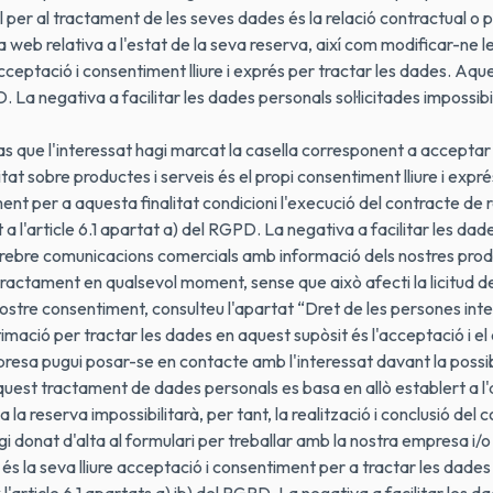
l per al tractament de les seves dades és la relació contractual o 
 web relativa a l'estat de la seva reserva, així com modificar-ne les
cceptació i consentiment lliure i exprés per tractar les dades. Aque
PD. La negativa a facilitar les dades personals sol·licitades impossib
 cas que l'interessat hagi marcat la casella corresponent a accepta
itat sobre productes i serveis és el propi consentiment lliure i expré
nt per a aquesta finalitat condicioni l'execució del contracte de
 l'article 6.1 apartat a) del RGPD. La negativa a facilitar les dades
r o rebre comunicacions comercials amb informació dels nostres pro
tractament en qualsevol moment, sense que això afecti la licitud d
 vostre consentiment, consulteu l'apartat “Dret de les persones int
timació per tractar les dades en aquest supòsit és l'acceptació i 
esa pugui posar-se en contacte amb l'interessat davant la possibili
uest tractament de dades personals es basa en allò establert a l'a
a la reserva impossibilitarà, per tant, la realització i conclusió del 
gi donat d'alta al formulari per treballar amb la nostra empresa i/o 
s la seva lliure acceptació i consentiment per a tractar les dades per