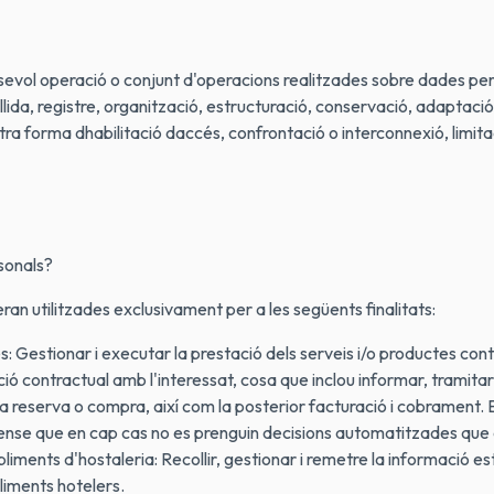
vol operació o conjunt d'operacions realitzades sobre dades pers
da, registre, organització, estructuració, conservació, adaptació o
tra forma dhabilitació daccés, confrontació o interconnexió, limita
sonals?
ran utilitzades exclusivament per a les següents finalitats:
 Gestionar i executar la prestació dels serveis i/o productes contrac
ió contractual amb l'interessat, cosa que inclou informar, tramitar 
va reserva o compra, així com la posterior facturació i cobrament. Es
sense que en cap cas no es prenguin decisions automatitzades que 
bliments d'hostaleria: Recollir, gestionar i remetre la informació e
bliments hotelers.