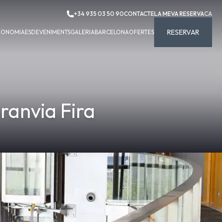
+34 935 03 50 90
CONTACTE
LA MEVA RESERVA
CA
RESERVAR
RONOMIA
ESDEVENIMENTS
GALERIA
BARCELONA
OFERTES
Granvia Fira
opeu i del Consell de 27 d'abril de 2016,
bre (LOPDGDD), us informem que la Política de
nals, és la següent: