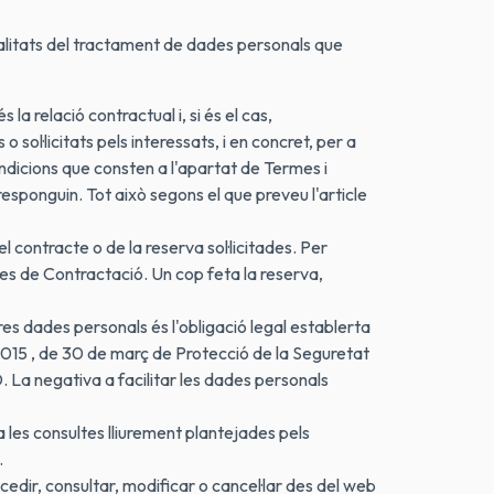
inalitats del tractament de dades personals que
a relació contractual i, si és el cas,
 sol·licitats pels interessats, i en concret, per a
ondicions que consten a l'apartat de Termes i
esponguin. Tot això segons el que preveu l'article
el contracte o de la reserva sol·licitades. Per
mes de Contractació. Un cop feta la reserva,
res dades personals és l'obligació legal establerta
/2015 , de 30 de març de Protecció de la Seguretat
. La negativa a facilitar les dades personals
a les consultes lliurement plantejades pels
.
edir, consultar, modificar o cancel·lar des del web