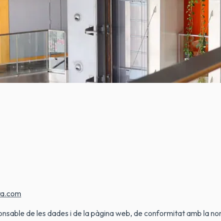
ADES PERSONALS:
s és la persona física o jurídica, autoritat pública, servei o un a
tament són les següents:
ra.com
le de les dades i de la pàgina web, de conformitat amb la normat