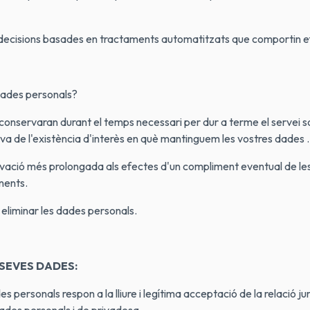
ecisions basades en tractaments automatitzats que comportin efec
dades personals?
nservaran durant el temps necessari per dur a terme el servei sol·l
eva de l'existència d'interès en què mantinguem les vostres dades .
vació més prolongada als efectes d'un compliment eventual de les ob
inents.
 eliminar les dades personals.
 SEVES DADES:
s personals respon a la lliure i legítima acceptació de la relació ju