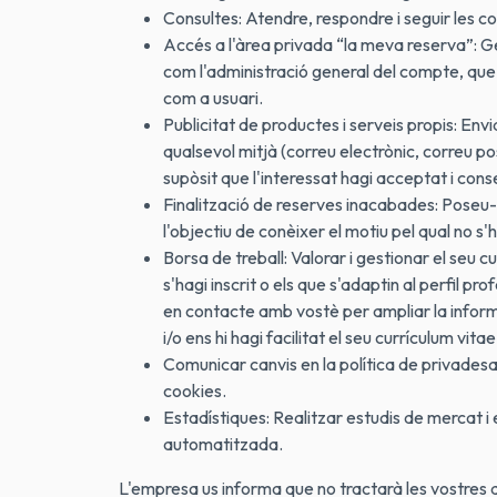
Consultes: Atendre, respondre i seguir les con
Accés a l'àrea privada “la meva reserva”: Ges
com l'administració general del compte, que 
com a usuari.
Publicitat de productes i serveis propis: En
qualsevol mitjà (correu electrònic, correu p
supòsit que l'interessat hagi acceptat i cons
Finalització de reserves inacabades: Poseu-v
l'objectiu de conèixer el motiu pel qual no s'
Borsa de treball: Valorar i gestionar el seu c
s'hagi inscrit o els que s'adaptin al perfil pr
en contacte amb vostè per ampliar la informa
i/o ens hi hagi facilitat el seu currículum vitae
Comunicar canvis en la política de privadesa:
cookies.
Estadístiques: Realitzar estudis de mercat i
automatitzada.
L'empresa us informa que no tractarà les vostres d