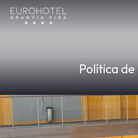
Política de
Inici
/
Política de privacitat
En compliment de la normativa vigent en matèria 
conegut com a Reglament General de Protecció d
Protecció de dades i Política de privadesa de la n