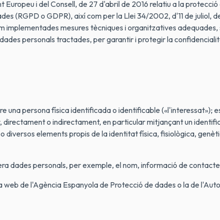
uropeu i del Consell, de 27 d'abril de 2016 relatiu a la protecció
ades (RGPD o GDPR), així com per la Llei 34/2002, d'11 de juliol, de
 implementades mesures tècniques i organitzatives adequades, sego
s dades personals tractades, per garantir i protegir la confidencialita
una persona física identificada o identificable («l'interessat»); e
r, directament o indirectament, en particular mitjançant un identif
 o diversos elements propis de la identitat física, fisiològica, genèt
era dades personals, per exemple, el nom, informació de contacte, 
a web de l'Agència Espanyola de Protecció de dades o la de l'Aut