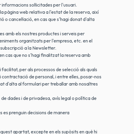
 informacions sol·licitades per l'usuari.
a pàgina web relativa a l'estat de la reserva, així
 o cancel·lació, en cas que s'hagi donat d'alta
des amb els nostres productes i serveis per
eniments organitzats per l'empresa, etc. en el
 subscripció a la Newsletter.
n cas que no s'hagi finalitzat la reserva amb
facilitat, per als processos de selecció als quals
 i contractació de personal, i entre elles, posar-nos
t d'alta al formulari per treballar amb nosaltres
 de dades i de privadesa, avís legal o política de
cas es prenguin decisions de manera
aquest apartat, excepte en els supòsits en què hi