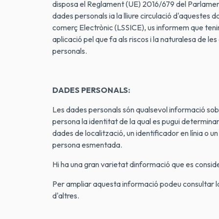
disposa el Reglament (UE) 2016/679 del Parlament E
dades personals ia la lliure circulació d'aquestes d
comerç Electrònic (LSSICE), us informem que tenim
aplicació pel que fa als riscos i la naturalesa de le
personals.
DADES PERSONALS:
Les dades personals són qualsevol informació sobre 
persona la identitat de la qual es pugui determina
dades de localització, un identificador en línia o un
persona esmentada.
Hi ha una gran varietat dinformació que es consid
Per ampliar aquesta informació podeu consultar l
d'altres.