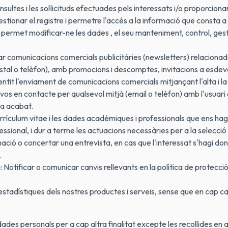
sultes i les sol·licituds efectuades pels interessats i/o proporcionar
tionar el registre i permetre l'accés a la informació que consta a l
permet modificar-ne les dades , el seu manteniment, control, gestió
viar comunicacions comercials publicitàries (newsletters) relaciona
ostal o telèfon), amb promocions i descomptes, invitacions a esdev
entit l'enviament de comunicacions comercials mitjançant l'alta i la
os en contacte per qualsevol mitjà (email o telèfon) amb l'usuari e
ha acabat.
urrículum vitae i les dades acadèmiques i professionals que ens hagi 
ofessional, i dur a terme les actuacions necessàries per a la selecció
ció o concertar una entrevista, en cas que l'interessat s'hagi dona
.
 Notificar o comunicar canvis rellevants en la política de protecció
 estadístiques dels nostres productes i serveis, sense que en cap 
ades personals per a cap altra finalitat excepte les recollides en 