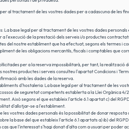
ades personals i de privadesa.
ió per al tractament de les vostres dades per a cadascuna de les f
: La base legal per al tractament de les vostres dades personals és l
a l'execució de la prestació dels serveis i/o productes contractats o
uctes del nostre establiment que ha efectuat, segons els termes i c
liment de les obligacions mercantils, fiscals i comptables que corr
·licitades per a la reserva impossibilitarà, per tant, la realització d
s nostres productes i serveis consulteu l'apartat Condicions i Ter
onfirmació amb les dades de la reserva.
abliments d'hostaleria: La base legal per al tractament de les vost
als cossos de seguretat competents establerta a la Llei Orgànica 4
nt. Això segons el que estableix l'article 6.1 apartat c) del RGPD
bilitat d'allotjar-se a l'establiment.
 les vostres dades personals és la possibilitat de donar resposta 
bre la base del que estableix l'article 6.1 apartats a) ib) del RGPD
cas que l'interessat s'hagi donat d'alta com a usuari per poder acc