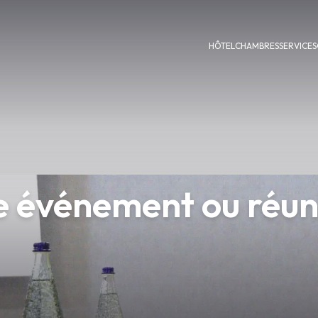
HÔTEL
CHAMBRES
SERVICES
e événement ou réun