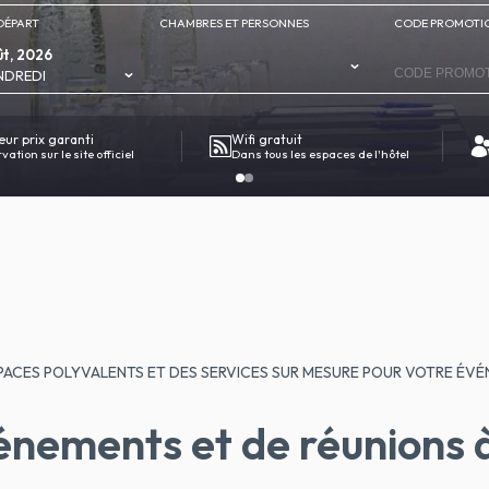
DÉPART
CHAMBRES ET PERSONNES
CODE PROMOTI
t, 2026
NDREDI
eur prix garanti
Wifi gratuit
ation sur le site officiel
Dans tous les espaces de l'hôtel
PACES POLYVALENTS ET DES SERVICES SUR MESURE POUR VOTRE ÉV
vénements et de réunions 