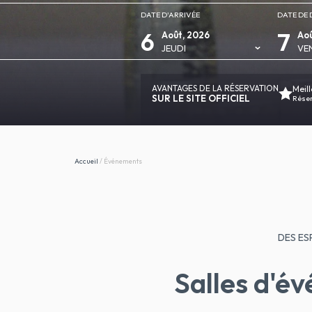
DATE D'ARRIVÉE
DATE DE 
6
7
Août, 2026
Aoû
JEUDI
VE
AVANTAGES DE LA RÉSERVATION
Meill
SUR LE SITE OFFICIEL
Réserv
Accueil
/
Événements
DES ES
Salles d'é