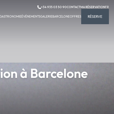
+34 935 03 50 90
CONTACT
MA RÉSERVATION
FR
RÉSERVE
GASTRONOMIE
ÉVÉNEMENTS
GALERIE
BARCELONE
OFFRES
ion à Barcelone