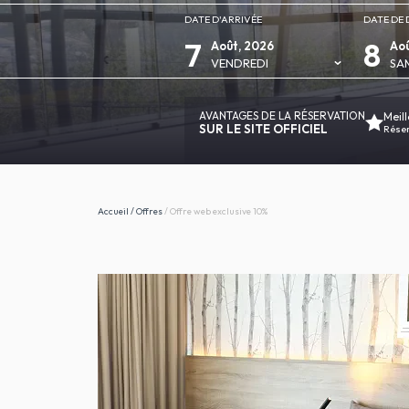
DATE D'ARRIVÉE
DATE DE 
7
8
Août, 2026
Aoû
VENDREDI
SA
AVANTAGES DE LA RÉSERVATION
Meill
SUR LE SITE OFFICIEL
Réserv
Accueil
/
Offres
/
Offre web exclusive 10%