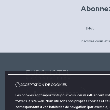
Abonnez
Inscrivez-vous et s
ACCEPTATION DE COOKIES
+34 935 03 50 90
Les cookies sont importants pour vous, car ils influencent v
travers le site web. Nous utilisons nos propres cookies et ce
correspondant à vos habitudes de navigation (par exemple, les