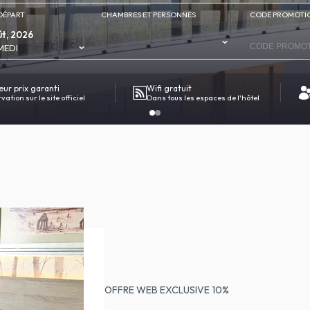
DÉPART
CHAMBRES ET PERSONNES
CODE PROMOTI
t, 2026
MEDI
eur prix garanti
Wifi gratuit
ation sur le site officiel
Dans tous les espaces de l'hôtel
OFFRE WEB EXCLUSIVE 10%