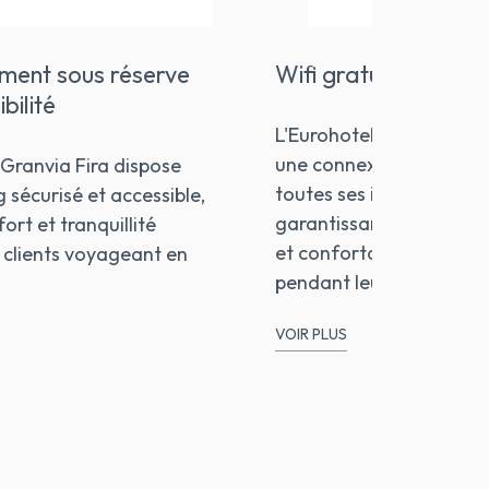
ment sous réserve
Wifi gratuit
bilité
L'Eurohotel Granvia Fir
une connexion wifi grat
 Granvia Fira dispose
toutes ses installations,
 sécurisé et accessible,
garantissant une conne
ort et tranquillité
et confortable à tous les
x clients voyageant en
pendant leur séjour.
VOIR PLUS