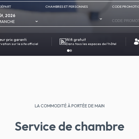
DÉPART
CHAMBRES ET PERSONNES
CODE PROMOTI
ût, 2026
MANCHE
eur prix garanti
Wifi gratuit
ation sur le site officiel
Dans tous les espaces de l'hôtel
LA COMMODITÉ À PORTÉE DE MAIN
Service de chambre