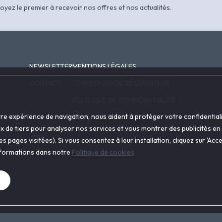
oyez le premier à recevoir nos offres et nos actualités.
NEWSLETTER
MENTIONS LÉGALES
CONTACT
CONDITIONS DE RÉSERVATION
POLITIQUE DE CONFIDENTIALITÉ
otre expérience de navigation, nous aident à protéger votre confidenti
POLITIQUE DE COOKIES
ux de tiers pour analyser nos services et vous montrer des publicités en
 pages visitées). Si vous consentez à leur installation, cliquez sur 'A
informations dans notre
Politique de cookies