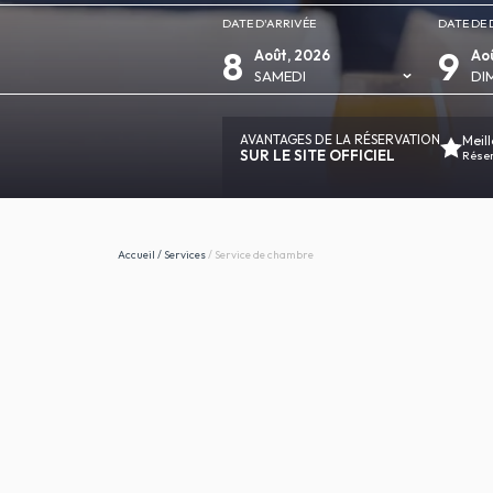
DATE D'ARRIVÉE
DATE DE 
8
9
Août, 2026
Ao
SAMEDI
DI
AVANTAGES DE LA RÉSERVATION
Meill
SUR LE SITE OFFICIEL
Réserv
Accueil
/
Services
/
Service de chambre