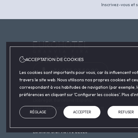
Inscrivez-vous et s
ACCEPTATION DE COOKIES
+34 935 03 50 90
Les cookies sont importants pour vous, car ils influencent v
travers le site web. Nous utilisons nos propres cookies et ce
correspondant à vos habitudes de navigation (par exemple, les
Carrer de les Ciències, 98, 100 L'Hospitalet de
préférences en cliquant sur 'Configurer les cookies'. Plus d'
Llobregat, Barcelona (España)
reservas@eurohotelgranviafira.com
RÉGLAGE
ACCEPTER
REFUSER
Eurohotel Gran Via Fira ©2026