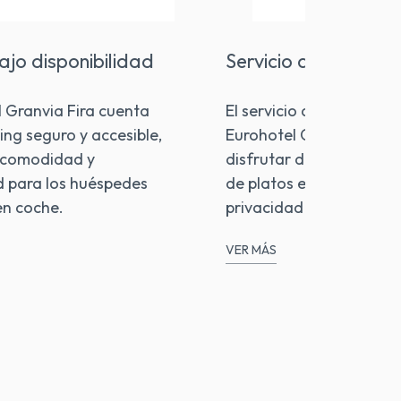
ajo disponibilidad
Servicio de habitac
l Granvia Fira cuenta
El servicio de habitacion
ing seguro y accesible,
Eurohotel Granvia Fira 
 comodidad y
disfrutar de una amplia
d para los huéspedes
de platos en la comodid
en coche.
privacidad de tu habita
VER MÁS