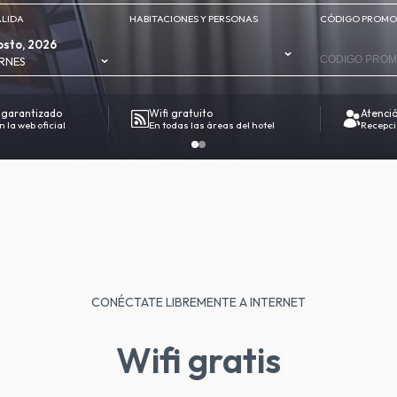
ALIDA
HABITACIONES Y PERSONAS
CÓDIGO PROMO
sto, 2026
RNES
 garantizado
Wifi gratuito
Atenci
 la web oficial
En todas las áreas del hotel
Recepci
CONÉCTATE LIBREMENTE A INTERNET
Wifi gratis