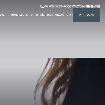
+34 935 03 50 90
CONTACTO
MI RESERVA
ES
RESERVAR
S
GASTRONOMÍA
EVENTOS
GALERÍA
BARCELONA
OFERTAS