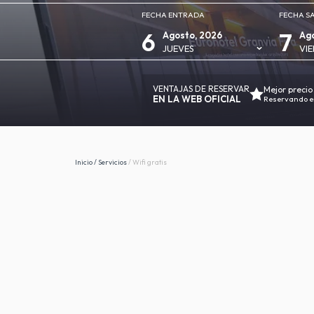
FECHA ENTRADA
FECHA S
6
7
Agosto, 2026
Ago
JUEVES
VIE
VENTAJAS DE RESERVAR
Mejor precio
EN LA WEB OFICIAL
Reservando en
Inicio
/
Servicios
/
Wifi gratis